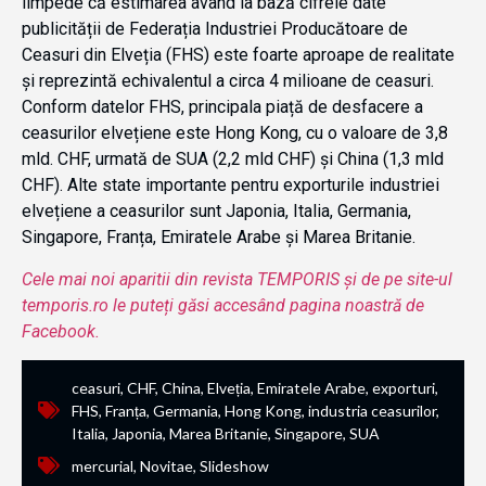
limpede că estimarea având la bază cifrele date
publicității de Federația Industriei Producătoare de
Ceasuri din Elveția (FHS) este foarte aproape de realitate
și reprezintă echivalentul a circa 4 milioane de ceasuri.
Conform datelor FHS, principala piață de desfacere a
ceasurilor elvețiene este Hong Kong, cu o valoare de 3,8
mld. CHF, urmată de SUA (2,2 mld CHF) și China (1,3 mld
CHF). Alte state importante pentru exporturile industriei
elvețiene a ceasurilor sunt Japonia, Italia, Germania,
Singapore, Franța, Emiratele Arabe și Marea Britanie.
Cele mai noi aparitii din revista TEMPORIS și de pe site-ul
temporis.ro le puteți găsi accesând pagina noastră de
Facebook.
ceasuri
,
CHF
,
China
,
Elveția
,
Emiratele Arabe
,
exporturi
,
FHS
,
Franța
,
Germania
,
Hong Kong
,
industria ceasurilor
,
Italia
,
Japonia
,
Marea Britanie
,
Singapore
,
SUA
mercurial
,
Novitae
,
Slideshow