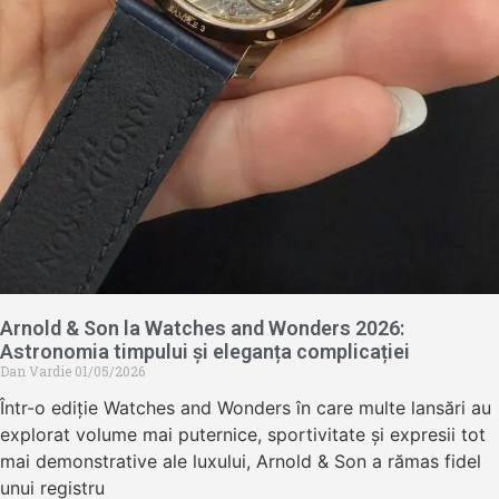
Arnold & Son la Watches and Wonders 2026:
Astronomia timpului și eleganța complicației
Dan Vardie
01/05/2026
Într-o ediție Watches and Wonders în care multe lansări au
explorat volume mai puternice, sportivitate și expresii tot
mai demonstrative ale luxului, Arnold & Son a rămas fidel
unui registru