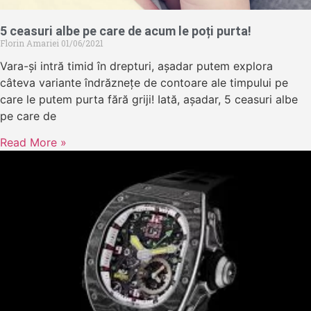
5 ceasuri albe pe care de acum le poți purta!
Florin Amariei
01/06/2021
Vara-și intră timid în drepturi, așadar putem explora
câteva variante îndrăznețe de contoare ale timpului pe
care le putem purta fără griji! Iată, așadar, 5 ceasuri albe
pe care de
Read More »