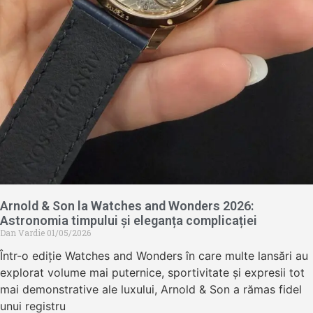
Arnold & Son la Watches and Wonders 2026:
Astronomia timpului și eleganța complicației
Dan Vardie
01/05/2026
Într-o ediție Watches and Wonders în care multe lansări au
explorat volume mai puternice, sportivitate și expresii tot
mai demonstrative ale luxului, Arnold & Son a rămas fidel
unui registru