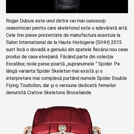
Roger Dubuis este unul dintre cei mai cunoscuți
ceasornicari pentru care skeletonul este o adevărată artă.
Cele trei piese prezentate de manufactura acestuia la
Salon International de la Haute Horlogerie (SIHH) 2015
sunt încă o dovadă a geniului din spatele fiecărui nou ceas
produs de casa elvețiană. Făcând parte din colecția
Excalibur, noile piese poartă „supranumele ” Spider. Pe
lângă varianta Spider Skeleton mai există și o
interpretare mai complexă purtând numele Spider Double
Flying Tourbillon, dar și o versiune dedicată femeilor
denumită Crative Skeletons Broceliande.