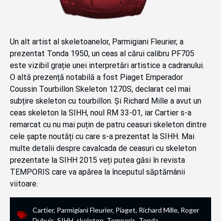
Un alt artist al skeletoanelor, Parmigiani Fleurier, a
prezentat Tonda 1950, un ceas al cărui calibru PF705
este vizibil grație unei interpretări artistice a cadranului.
O altă prezență notabilă a fost Piaget Emperador
Coussin Tourbillon Skeleton 1270S, declarat cel mai
subțire skeleton cu tourbillon. Și Richard Mille a avut un
ceas skeleton la SIHH, noul RM 33-01, iar Cartier s-a
remarcat cu nu mai puțin de patru ceasuri skeleton dintre
cele șapte noutăți cu care s-a prezentat la SIHH. Mai
multe detalii despre cavalcada de ceasuri cu skeleton
prezentate la SIHH 2015 veți putea găsi în revista
TEMPORIS care va apărea la începutul săptămânii
viitoare.
Cartier
,
Parmigiani Fleurier
,
Piaget
,
Richard Mille
,
Roger
Dubuis
,
SIHH
,
skeleton
,
Temporis
,
Tonda