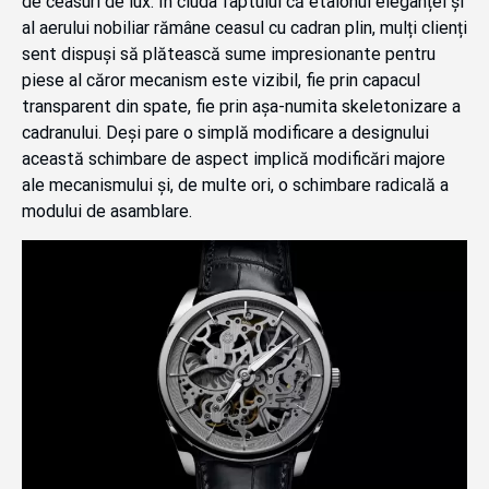
de ceasuri de lux. În ciuda faptului că etalonul eleganței și
al aerului nobiliar rămâne ceasul cu cadran plin, mulți clienți
sent dispuși să plătească sume impresionante pentru
piese al căror mecanism este vizibil, fie prin capacul
transparent din spate, fie prin așa-numita skeletonizare a
cadranului. Deși pare o simplă modificare a designului
această schimbare de aspect implică modificări majore
ale mecanismului și, de multe ori, o schimbare radicală a
modului de asamblare.