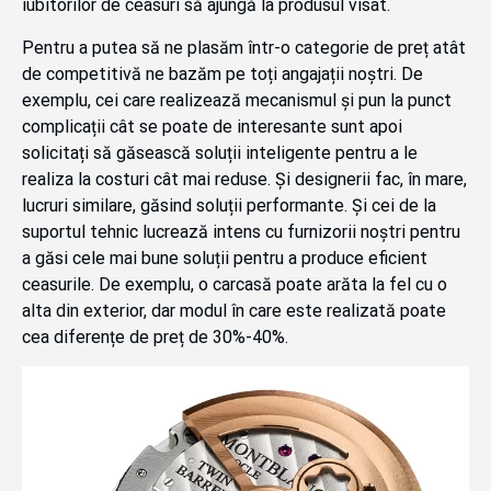
iubitorilor de ceasuri să ajungă la produsul visat.
Pentru a putea să ne plasăm într-o categorie de preț atât
de competitivă ne bazăm pe toți angajații noștri. De
exemplu, cei care realizează mecanismul și pun la punct
complicații cât se poate de interesante sunt apoi
solicitați să găsească soluții inteligente pentru a le
realiza la costuri cât mai reduse. Și designerii fac, în mare,
lucruri similare, găsind soluții performante. Și cei de la
suportul tehnic lucrează intens cu furnizorii noștri pentru
a găsi cele mai bune soluții pentru a produce eficient
ceasurile. De exemplu, o carcasă poate arăta la fel cu o
alta din exterior, dar modul în care este realizată poate
cea diferențe de preț de 30%-40%.