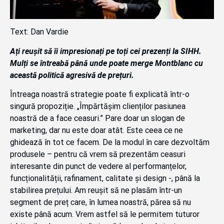
Text: Dan Vardie
Ați reușit să îi impresionați pe toți cei prezenți la SIHH.
Mulți se întreabă până unde poate merge Montblanc cu
această politică agresivă de prețuri.
Întreaga noastră strategie poate fi explicată într-o
singură propoziție. „Împărtășim clienților pasiunea
noastră de a face ceasuri.” Pare doar un slogan de
marketing, dar nu este doar atât. Este ceea ce ne
ghidează în tot ce facem. De la modul în care dezvoltăm
produsele – pentru că vrem să prezentăm ceasuri
interesante din punct de vedere al performanțelor,
funcționalității, rafinament, calitate și design -, până la
stabilirea prețului. Am reușit să ne plasăm într-un
segment de preț care, în lumea noastră, părea să nu
existe până acum. Vrem astfel să le permitem tuturor