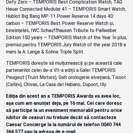
Defy Zero – TEMPORIS Best Complication Watch, TAG
Heuer Connected Modular 41 – TEMPORIS Smart Watch,
Hublot Big Bang MP-11 Power Reserve 14 days 4D
carbon – TEMPORIS Best Power Reserve Watch și,
bineînțeles, IWC Schauffhausen Tribute to Pallweber
Edition 150 years – TEMPORIS Watch of the Year. În plus,
premiul pentru TEMPORIS Jury Watch of the year 2018 a
mers la A. Lange & Sohne Triple Split.
TEMPORIS dorește să mulțumească și pe această cale
partenerilor celei de-a VII-a ediții a Galei TEMPORIS:
Peugeot (Trust Motors), Galt orologerie elvețiană, Tissot
(Cellini), Chivas, La Casa del Habano, Dupont, Illy.
Ediția din acest an a TEMPORIS Awards va avea loc,
așa cum am anunțat deja, pe 16 mai. Cei care doresc
să participe la un eveniment memorabil pentru orice
iubitor de ceasuri nu trebuie decât să contacteze
Caesar Concierge la la numărul de telefon 0040 744
364 577 sau la adresa de e-mail