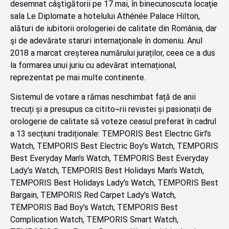
desemnat câştigătorii pe 17 mai, în binecunoscuta locaţie
sala Le Diplomate a hotelului Athénée Palace Hilton,
alături de iubitorii orologeriei de calitate din România, dar
şi de adevărate staruri internaţionale în domeniu. Anul
2018 a marcat creșterea numărului juraților, ceea ce a dus
la formarea unui juriu cu adevărat internațional,
reprezentat pe mai multe continente.
Sistemul de votare a rămas neschimbat față de anii
trecuți și a presupus ca citito¬rii revistei și pasionații de
orologerie de calitate să voteze ceasul preferat în cadrul
a 13 secțiuni tradiționale: TEMPORIS Best Electric Girl’s
Watch, TEMPORIS Best Electric Boy’s Watch, TEMPORIS
Best Everyday Man’s Watch, TEMPORIS Best Everyday
Lady’s Watch, TEMPORIS Best Holidays Man’s Watch,
TEMPORIS Best Holidays Lady’s Watch, TEMPORIS Best
Bargain, TEMPORIS Red Carpet Lady’s Watch,
TEMPORIS Bad Boy’s Watch, TEMPORIS Best
Complication Watch, TEMPORIS Smart Watch,