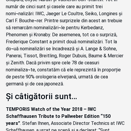
număr de cinci sunt și casele care au primit trei
nomi¬nalizări: IWC, Jaeger Le Coultre, Seiko, Longines și
Carl F. Bouche¬rer. Printre surprizele din acest an trebuie
să remarcăm nominalizări¬le pentru Kerbedanz,
Phenomen și Kronaby. De asemenea, tot ca o surpriză,
Frederique Constant a primit două nominalizări. Tot la
do¬uă nominalizări se încadrează și A. Lange & Sohne,
Panerai, Tissot, Breitling, Roger Dubuis, Baume & Mercier
și Zenith. Dacă privim spre cele 78 de ceasuri
nominaliza¬te, constatăm că ele reprezintă în proporție
de peste 90% orologeria elvețiană, urmată de cea
germană și de cea japoneză.
Și câtigătorii sunt…
TEMPORIS Watch of the Year 2018 – IWC
Schaffhausen Tribute to Pallweber Edition “150
years”
. Stefan Ihnen, Associate Director Technics at IWC
Schaffhausen, a urcat pe scenă și a declarat: “Sunt