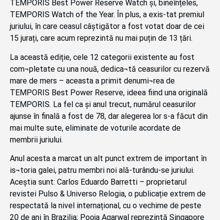
TEMPORIS Best Power Reserve Watch și, bineînțeles,
TEMPORIS Watch of the Year. În plus, a exis-tat premiul
juriului, în care ceasul câștigător a fost votat doar de cei
15 jurați, care acum reprezintă nu mai puțin de 13 țări.
La această ediție, cele 12 categorii existente au fost
com¬pletate cu una nouă, dedica¬tă ceasurilor cu rezervă
mare de mers – aceasta a primit denumi¬rea de
TEMPORIS Best Power Reserve, ideea fiind una originală
TEMPORIS. La fel ca și anul trecut, numărul ceasurilor
ajunse în finală a fost de 78, dar alegerea lor s-a făcut din
mai multe sute, eliminate de voturile acordate de
membrii juriului.
Anul acesta a marcat un alt punct extrem de important în
is¬toria galei, patru membri noi ală-turându-se juriului.
Aceștia sunt: Carlos Eduardo Barretti – proprietarul
revistei Pulso & Universo Relogia, o publicație extrem de
respectată la nivel internațional, cu o vechime de peste
20 de ani în Brazilia; Pooja Agarwal reprezintă Singapore