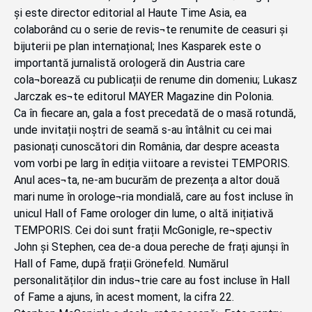
și este director editorial al Haute Time Asia, ea
colaborând cu o serie de revis¬te renumite de ceasuri și
bijuterii pe plan internațional; Ines Kasparek este o
importantă jurnalistă orologeră din Austria care
cola¬borează cu publicații de renume din domeniu; Lukasz
Jarczak es¬te editorul MAYER Magazine din Polonia.
Ca în fiecare an, gala a fost precedată de o masă rotundă,
unde invitații noștri de seamă s-au întâlnit cu cei mai
pasionați cunoscători din România, dar despre aceasta
vom vorbi pe larg în ediția viitoare a revistei TEMPORIS.
Anul aces¬ta, ne-am bucurăm de prezența a altor două
mari nume în orologe¬ria mondială, care au fost incluse în
unicul Hall of Fame orologer din lume, o altă inițiativă
TEMPORIS. Cei doi sunt frații McGonigle, re¬spectiv
John și Stephen, cea de-a doua pereche de frați ajunși în
Hall of Fame, după frații Grönefeld. Numărul
personalităților din indus¬trie care au fost incluse în Hall
of Fame a ajuns, în acest moment, la cifra 22.