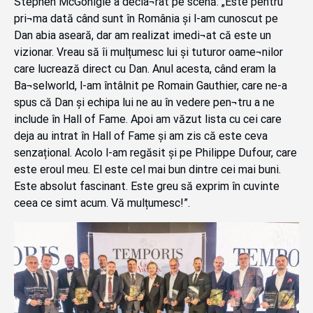
Stephen McGonigle a decla¬rat pe scenă: „Este pentru
pri¬ma dată când sunt în România și l-am cunoscut pe
Dan abia aseară, dar am realizat imedi¬at că este un
vizionar. Vreau să îi mulțumesc lui și tuturor oame¬nilor
care lucrează direct cu Dan. Anul acesta, când eram la
Ba¬selworld, l-am întâlnit pe Romain Gauthier, care ne-a
spus că Dan și echipa lui ne au în vedere pen¬tru a ne
include în Hall of Fame. Apoi am văzut lista cu cei care
deja au intrat în Hall of Fame și am zis că este ceva
senzațional. Acolo l-am regăsit și pe Philippe Dufour, care
este eroul meu. El este cel mai bun dintre cei mai buni.
Este absolut fascinant. Este greu să exprim în cuvinte
ceea ce simt acum. Vă mulțumesc!”.