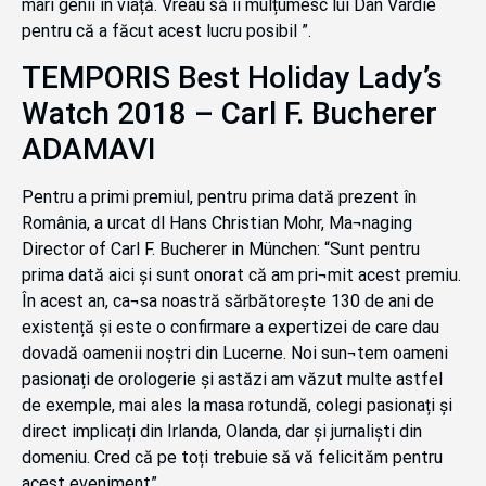
mari genii în viață. Vreau să îi mulțumesc lui Dan Vardie
pentru că a făcut acest lucru posibil ”.
TEMPORIS Best Holiday Lady’s
Watch 2018 – Carl F. Bucherer
ADAMAVI
Pentru a primi premiul, pentru prima dată prezent în
România, a urcat dl Hans Christian Mohr, Ma¬naging
Director of Carl F. Bucherer in München: “Sunt pentru
prima dată aici și sunt onorat că am pri¬mit acest premiu.
În acest an, ca¬sa noastră sărbătorește 130 de ani de
existență și este o confirmare a expertizei de care dau
dovadă oamenii noștri din Lucerne. Noi sun¬tem oameni
pasionați de orologerie și astăzi am văzut multe astfel
de exemple, mai ales la masa rotundă, colegi pasionați și
direct implicați din Irlanda, Olanda, dar și jurnaliști din
domeniu. Cred că pe toți trebuie să vă felicităm pentru
acest eveniment”.