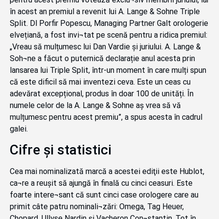
în acest an premiul a revenit lui A. Lange & Sohne Triple
Split. Dl Porfir Popescu, Managing Partner Galt orologerie
elvețiană, a fost invi¬tat pe scenă pentru a ridica premiul:
„Vreau să mulțumesc lui Dan Vardie și juriului. A. Lange &
Soh¬ne a făcut o puternică declarație anul acesta prin
lansarea lui Triple Split, într-un moment în care mulți spun
că este dificil să mai inventezi ceva. Este un ceas cu
adevărat excepțional, produs în doar 100 de unități. În
numele celor de la A. Lange & Sohne aș vrea să vă
mulțumesc pentru acest premiu”, a spus acesta în cadrul
galei.
Cifre și statistici
Cea mai nominalizată marcă a acestei ediţii este Hublot,
ca¬re a reușit să ajungă în finală cu cinci ceasuri. Este
foarte intere¬sant că sunt cinci case orologere care au
primit câte patru nominali¬zări: Omega, Tag Heuer,
Chopard, Ullyse Nardin și Vacheron Con¬stantin. Tot în