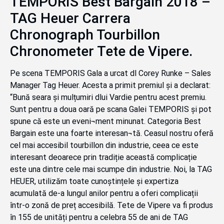
TEMPORIS Best Bargain 2018 –
TAG Heuer Carrera
Chronograph Tourbillon
Chronometer Tete de Vipere.
Pe scena TEMPORIS Gala a urcat dl Corey Runke – Sales
Manager Tag Heuer. Acesta a primit premiul și a declarat:
“Bună seara și mulțumiri dlui Vardie pentru acest premiu.
Sunt pentru a doua oară pe scana Galei TEMPORIS și pot
spune că este un eveni¬ment minunat. Categoria Best
Bargain este una foarte interesan¬tă. Ceasul nostru oferă
cel mai accesibil tourbillon din industrie, ceea ce este
interesant deoarece prin tradiție această complicație
este una dintre cele mai scumpe din industrie. Noi, la TAG
HEUER, utilizăm toate cunoștințele și expertiza
acumulată de-a lungul anilor pentru a oferi complicații
într-o zonă de preț accesibilă. Tete de Vipere va fi produs
în 155 de unități pentru a celebra 55 de ani de TAG