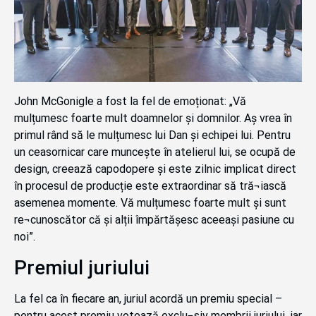
John McGonigle a fost la fel de emoționat: „Vă
mulțumesc foarte mult doamnelor și domnilor. Aș vrea în
primul rând să le mulțumesc lui Dan și echipei lui. Pentru
un ceasornicar care muncește în atelierul lui, se ocupă de
design, creează capodopere și este zilnic implicat direct
în procesul de producție este extraordinar să tră¬iască
asemenea momente. Vă mulțumesc foarte mult și sunt
re¬cunoscător că și alții împărtășesc aceeași pasiune cu
noi”.
Premiul juriului
La fel ca în fiecare an, juriul acordă un premiu special –
pentru acest premiu votează exclu¬siv membrii juriului, iar