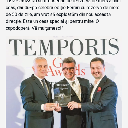
TEMPORIS! Nu sunt obsedați de re¬zerva de mers a unui
ceas, dar du¬pă celebra ediție Ferrari cu rezervă de mers
de 50 de zile, am vrut să exploatăm din nou această
direcție. Este un ceas special și pentru mine. O
capodoperă. Vă mulțumesc!”