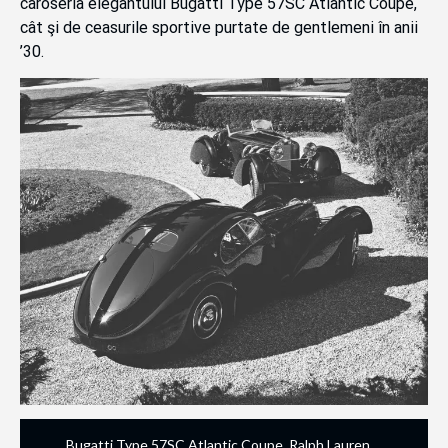
caroseria elegantului Bugatti Type 57SC Atlantic Coupe,
cât şi de ceasurile sportive purtate de gentlemeni în anii
’30.
Bugatti Type 57SC Atlantic Coupe
,
Ralph Lauren