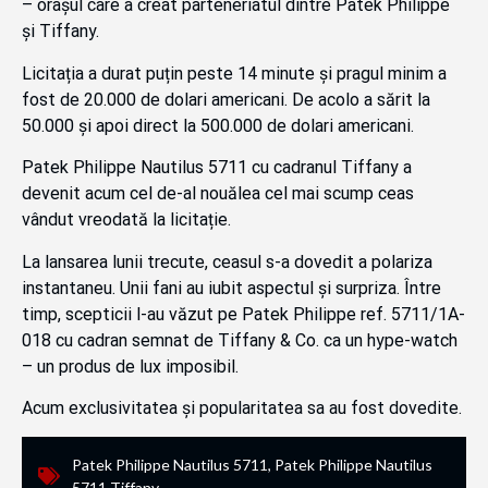
– orașul care a creat parteneriatul dintre Patek Philippe
și Tiffany.
Licitația a durat puțin peste 14 minute și pragul minim a
fost de 20.000 de dolari americani. De acolo a sărit la
50.000 și apoi direct la 500.000 de dolari americani.
Patek Philippe Nautilus 5711 cu cadranul Tiffany a
devenit acum cel de-al nouălea cel mai scump ceas
vândut vreodată la licitație.
La lansarea lunii trecute, ceasul s-a dovedit a polariza
instantaneu. Unii fani au iubit aspectul și surpriza. Între
timp, scepticii l-au văzut pe Patek Philippe ref. 5711/1A-
018 cu cadran semnat de Tiffany & Co. ca un hype-watch
– un produs de lux imposibil.
Acum exclusivitatea și popularitatea sa au fost dovedite.
Patek Philippe Nautilus 5711
,
Patek Philippe Nautilus
5711 Tiffany