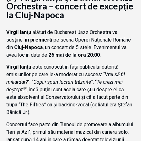
Orchestra – concert de excepţie
la Cluj-Napoca
Virgil Ianţu
alături de Bucharest Jazz Orchestra va
susţine,
în premieră
pe scena Operei Naţionale Române
din
Cluj-Napoca
, un concert de 5 stele. Evenimentul va
avea loc în data de
26 mai de la ora 20:00
.
Virgil Ianţu
este cunoscut în faţa publicului datorită
emisiunilor pe care le-a moderat cu succes: “
Vrei să fii
miliardar?
”, “
Copiii spun lucruri trăznite
”, “
Te crezi mai
deştept?
”, însă puţini sunt aceia care ştiu despre el că
este absolvent al Conservatorului şi că a facut parte din
trupa “The Fifties” ca şi backing-vocal (solistul era Ştefan
Bănică Jr.).
Concertul face parte din Turneul de promovare a albumului
“Ieri şi Azi”, primul său material muzical din cariera solo,
lansat după 14 ani în care a rămas devotat televiziunii.