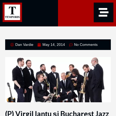
Dan Vardie
May 14, 2014
No Comments
(P) Virgil Ianțu şi Bucharest Jazz