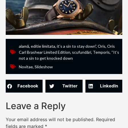
alamă
,
editie limitata
,
it’s a sin to stay down”
,
Oris
,
Oris
Carl Brashear Limited Edition
,
scufundări
,
Temporis
,
“It’s
not a sin to get knocked down
Novitae
,
Slideshow
Facebook
Twitter
LinkedIn
Leave a Reply
Your email address will not be published.
Required
fields are marked
*