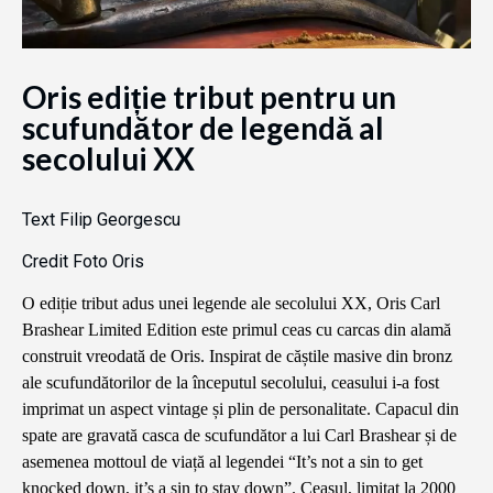
Oris ediție tribut pentru un
scufundător de legendă al
secolului XX
Text Filip Georgescu
Credit Foto Oris
O ediție tribut adus unei legende ale secolului XX,
Oris Carl
Brashear Limited Edition este primul ceas cu carcas din alamă
construit vreodată de Oris. Inspirat de căștile masive din bronz
ale scufundătorilor de la începutul secolului, ceasului i-a fost
imprimat un aspect vintage și plin de personalitate. Capacul din
spate are gravată casca de scufundător a lui Carl Brashear și de
asemenea mottoul de viață al legendei “It’s not a sin to get
knocked down, it’s a sin to stay down”. Ceasul, limitat la 2000