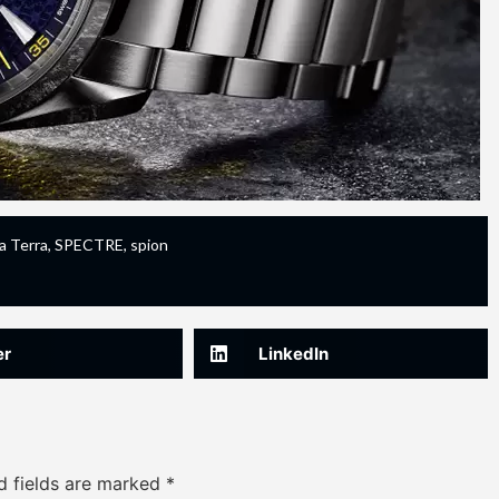
a Terra
,
SPECTRE
,
spion
er
LinkedIn
d fields are marked
*