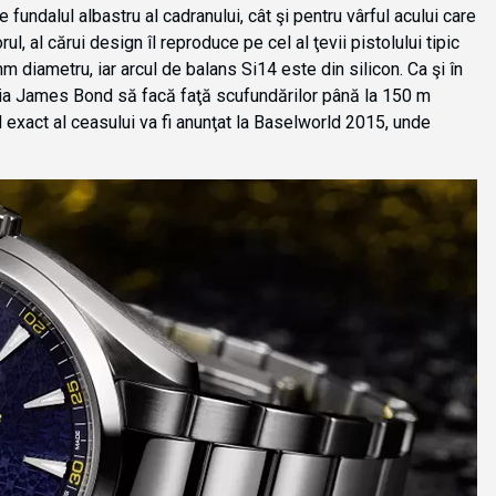
fundalul albastru al cadranului, cât şi pentru vârful acului care
l, al cărui design îl reproduce pe cel al ţevii pistolului tipic
 diametru, iar arcul de balans Si14 este din silicon. Ca şi în
ţia James Bond să facă faţă scufundărilor până la 150 m
l exact al ceasului va fi anunţat la Baselworld 2015, unde