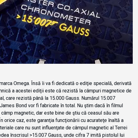
marca Omega. Însă îi va fi dedicată o ediţie specială, derivată
hnică a acestei ediţii este că rezistă la câmpuri magnetice de
l, care rezistă până la 15.000 Gauss. Numărul 15.007
 James Bond vor fi fabricate în total. Nu ştim dacă în filmul
 câmp magnetic, dar este bine de ştiu că ceasul său are
n orice caz, este garanţia funcţionării cu acurateţe înaltă a
teriale care nu sunt influenţate de câmpul magnetic al Terrei
dea înscrisul >15.007 Gauss, unde cifra 7 imită pistolul lui