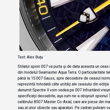
Text: Alex Buţu
Stilatul spion 007 va purta şi de data aceasta un ceas 
din modelul Seamaster Aqua Terra. O particularitate te
până la 15.007 Gauss, spre deosebire de ceasul norma
reprezintă totodată câte unităţi ale ceasului din ediţia
denumit Spectre îl vom vedea pe 007 înfruntând vreun
specificaţii deosebite, aşa cum ne-a obişnuit spionul. Î
calibrului 8507 Master Co-Axial, care are piese din ma
sau al unor obiecte sau aparaturi. Pe cadran puteam ve