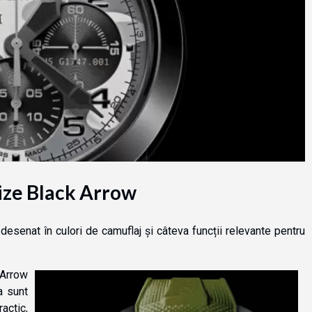
ize Black Arrow
senat în culori de camuflaj și câteva funcții relevante pentru
 Arrow
a sunt
actic,