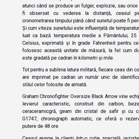
atunci când se produce un fulger, explozie, sau orice
fi obsersat cu vederea la distanță, ceasul pe
cronometrarea timpului până când sunetul poate fi per
Și cum viteza sunetului este influențată de temperatur
luat ca bază temperatura medie a Pământului, 25
Celsius, exprimată și în grade Fahrenheit pentru ce
folosesc această unitate de măsură, la fel cum di
este gradată pe cadran în kilometri și mile.
Tot pentru a sublinia latura militară, fiecare ceas din c
are imprimat pe cadran un număr unic de identifica
stilul celor folosite de armată.
Graham Chronofighter Oversize Black Arrow vine echi
levierul caracteristic, construit din carbon, bez
ceraceramicgră, geam din cristal de safir și cu ca
G1747, chronograph automatic, ce oferă o rezer
putere de 48 ore.
Ceasul ajunge la clienți într-o cutie specială, reziste