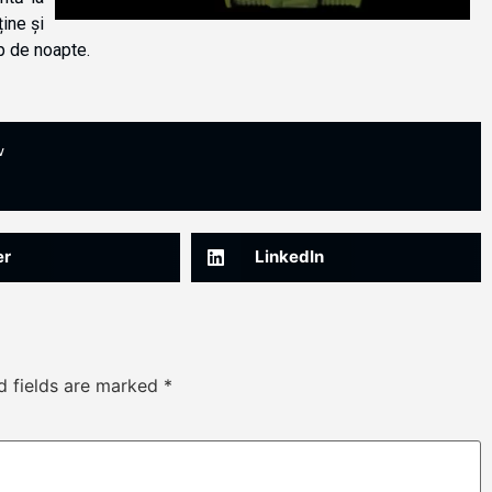
ine și
p de noapte.
w
er
LinkedIn
d fields are marked
*