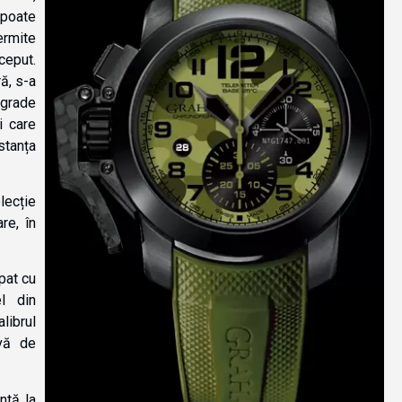
 poate
rmite
ceput.
ă, s-a
 grade
i care
stanța
olecție
re, în
pat cu
el din
librul
vă de
ntă la