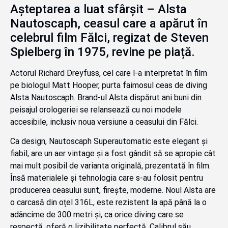
Așteptarea a luat sfârșit – Alsta
Nautoscaph, ceasul care a apărut în
celebrul film Fălci, regizat de Steven
Spielberg în 1975, revine pe piață.
Actorul Richard Dreyfuss, cel care l-a interpretat în film
pe biologul Matt Hooper, purta faimosul ceas de diving
Alsta Nautoscaph. Brand-ul Alsta dispărut ani buni din
peisajul orologeriei se relansează cu noi modele
accesibile, inclusiv noua versiune a ceasului din Fălci.
Ca design, Nautoscaph Superautomatic este elegant și
fiabil, are un aer vintage și a fost gândit să se apropie cât
mai mult posibil de varianta originală, prezentată în film.
Însă materialele și tehnologia care s-au folosit pentru
producerea ceasului sunt, firește, moderne. Noul Alsta are
o carcasă din oțel 316L, este rezistent la apă până la o
adâncime de 300 metri și, ca orice diving care se
respectă, oferă o lizibilitate perfectă. Calibrul său