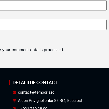
w your comment data is processed
.
DETALII DE CONTACT
contact@temporis.ro
Aleea Privighetorilor 82 -84, Bucuresti
+4021 780 28 00