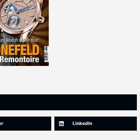
er
LinkedIn