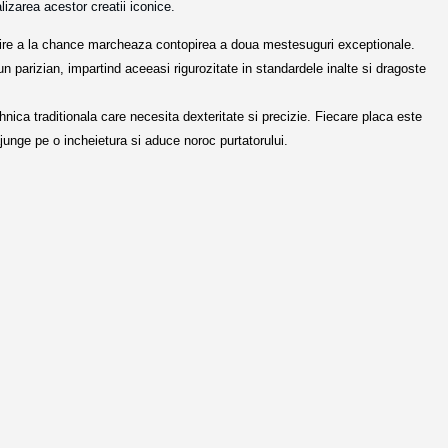
alizarea
acest
or
creatii iconice.
Croire a la chance marcheaza contopirea a doua mestesuguri exceptionale.
n parizian, impartind aceeasi rigurozitate in standardele inalte si dragoste
nica traditionala care necesita dexteritate si precizie. Fiecare placa este
ajunge pe o incheietura si aduce noroc purtatorului.