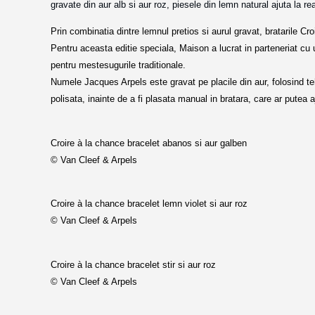
gravate din aur alb si aur roz,
piesele din lemn natural ajuta la
re
Prin c
ombinatia dintre lemnul pretios si aurul gravat, bratarile 
Pentru aceasta editie speciala, Maison a lucrat in parteneriat cu u
pentru mestesugurile traditionale.
Numele Jacques Arpels este gravat pe placile din aur, folosind teh
polisata, inainte de a fi plasata manual in bratara, care ar putea 
Croire à la chance bracelet abanos si aur galben
© Van Cleef & Arpels
Croire à la chance bracelet
lemn violet si aur roz
© Van Cleef & Arpels
Croire à la chance bracelet
stir si aur roz
© Van Cleef & Arpels