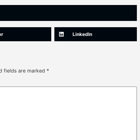
er
LinkedIn
d fields are marked
*