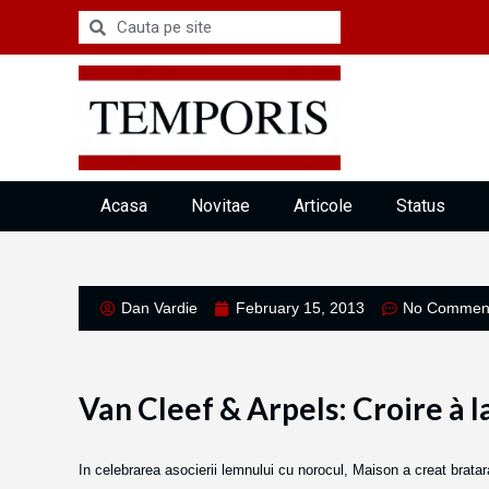
Acasa
Novitae
Articole
Status
Dan Vardie
February 15, 2013
No Commen
Van Cleef & Arpels: Croire à 
In celebrarea asocierii lemnului cu norocul, Maison a creat bratara 