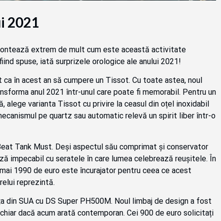
ui 2021
, contează extrem de mult cum este această activitate
iind spuse, iată surprizele orologice ale anului 2021!
at ca în acest an să cumpere un Tissot. Cu toate astea, noul
sforma anul 2021 într-unul care poate fi memorabil. Pentru un
 alege varianta Tissot cu privire la ceasul din oțel inoxidabil
mecanismul pe quartz sau automatic relevă un spirit liber într-o
arBeat Tank Must. Deși aspectul său comprimat și conservator
ză impecabil cu seratele în care lumea celebrează reușitele. În
numai 1990 de euro este încurajator pentru ceea ce acest
elui reprezintă.
iața din SUA cu DS Super PH500M. Noul limbaj de design a fost
, chiar dacă acum arată contemporan. Cei 900 de euro solicitați