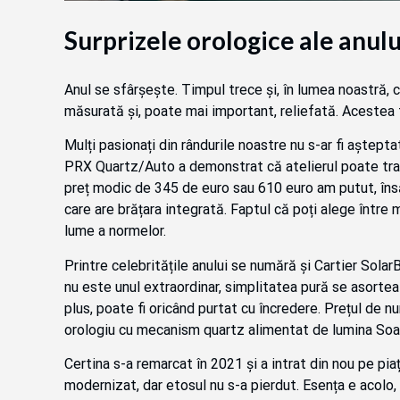
Surprizele orologice ale anul
Anul se sfârșește. Timpul trece și, în lumea noastră
măsurată și, poate mai important, reliefată. Acestea f
Mulți pasionați din rândurile noastre nu s-ar fi aștept
PRX Quartz/Auto a demonstrat că atelierul poate tran
preț modic de 345 de euro sau 610 euro am putut, însă,
care are brățara integrată. Faptul că poți alege între 
lume a normelor.
Printre celebritățile anului se numără și Cartier Sol
nu este unul extraordinar, simplitatea pură se asortea
plus, poate fi oricând purtat cu încredere. Prețul de 
orologiu cu mecanism quartz alimentat de lumina Soar
Certina s-a remarcat în 2021 și a intrat din nou pe p
modernizat, dar etosul nu s-a pierdut. Esența e acolo