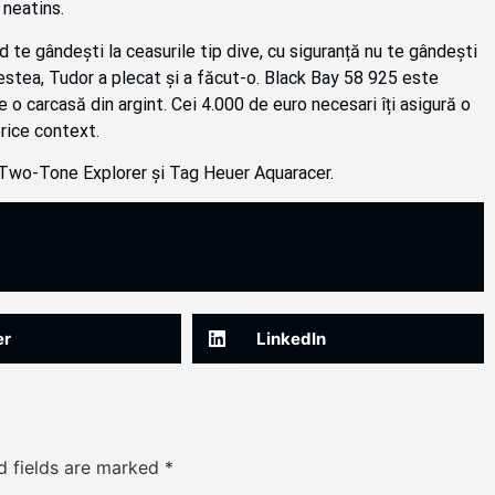
 neatins.
d te gândești la ceasurile tip dive, cu siguranță nu te gândești
acestea, Tudor a plecat și a făcut-o. Black Bay 58 925 este
e o carcasă din argint. Cei 4.000 de euro necesari îți asigură o
orice context.
 Two-Tone Explorer și Tag Heuer Aquaracer.
er
LinkedIn
d fields are marked
*