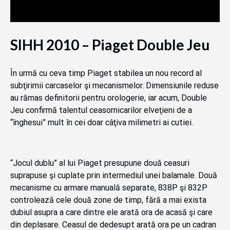
SIHH 2010 – Piaget Double Jeu
În urmă cu ceva timp Piaget stabilea un nou record al
subţirimii carcaselor şi mecanismelor. Dimensiunile reduse
au rămas definitorii pentru orologerie, iar acum, Double
Jeu confirmă talentul ceasornicarilor elveţieni de a
“înghesui” mult în cei doar câţiva milimetri ai cutiei.
“Jocul dublu” al lui Piaget presupune două ceasuri
suprapuse şi cuplate prin intermediul unei balamale. Două
mecanisme cu armare manuală separate, 838P şi 832P
controlează cele două zone de timp, fără a mai exista
dubiul asupra a care dintre ele arată ora de acasă şi care
din deplasare. Ceasul de dedesupt arată ora pe un cadran