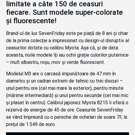
limitate a câte 150 de ceasuri
fiecare. Sunt modele super-colorate
și fluorescente!
Brand-ul de lux SevenFriday este pe piață de 8 ani și chiar
de la prima colecție a impresionat cu design-ul disruptiv al
ceasurilor dotate cu calibru Myota. Așa că, și de data
aceasta, noile modele îți iau ochii grație culorilor puternice
– mult albastru, roșu, mov și verde fluorescent.
Modelul M3 are o carcasă impunătoare de 47 mm în
diametru și un cadran extrem de tehnic cu trei discuri –
unul pentru ore (cel mai mare la exterior), pentru minute
(mărime intermediară) și unul pentru secunde (cel mai mic
și plasat în centru). Calibrul japonez Myota 8215 îi oferă o
rezervă de energie de 45 de ore. Ceasurile SevenFriday
se vând împreună cu o pereche de ochelari de soare 7F, la
prețul de 1.549 de euro.