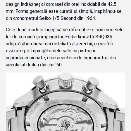
design îndrăzneț al carcasei din oțel inoxidabil de 42,5
mm. Forma generală este curată și simplă, inspirându-se
din cronometrul Seiko 1/5 Second din 1964.
Cele două modele încep să se diferențieze prin modelele
lor de coroană și împingător. Ediția limitată SRQ035
adoptă abordarea mai detaliată a perechii, cu vârfuri
evazate pe împingătoarele sale cu pistoane
supradimensionate, care amintesc de cronometrul din
secolul al doilea din anii ’60.