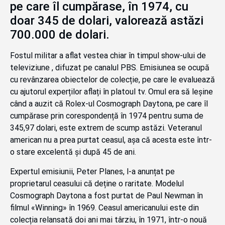
pe care îl cumpărase, în 1974, cu
doar 345 de dolari, valorează astăzi
700.000 de dolari.
Fostul militar a aflat vestea chiar în timpul show-ului de
televiziune , difuzat pe canalul PBS. Emisiunea se ocupă
cu revânzarea obiectelor de colecție, pe care le evaluează
cu ajutorul experților aflați în platoul tv. Omul era să leșine
când a auzit că Rolex-ul Cosmograph Daytona, pe care îl
cumpărase prin corespondență în 1974 pentru suma de
345,97 dolari, este extrem de scump astăzi. Veteranul
american nu a prea purtat ceasul, așa că acesta este într-
o stare excelentă și după 45 de ani.
Expertul emisiunii, Peter Planes, l-a anunțat pe
proprietarul ceasului că deține o raritate. Modelul
Cosmograph Daytona a fost purtat de Paul Newman în
filmul «Winning» în 1969. Ceasul americanului este din
colecția relansată doi ani mai târziu, în 1971, într-o nouă