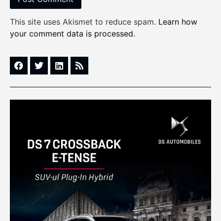
This site uses Akismet to reduce spam.
Learn how
your comment data is processed
.