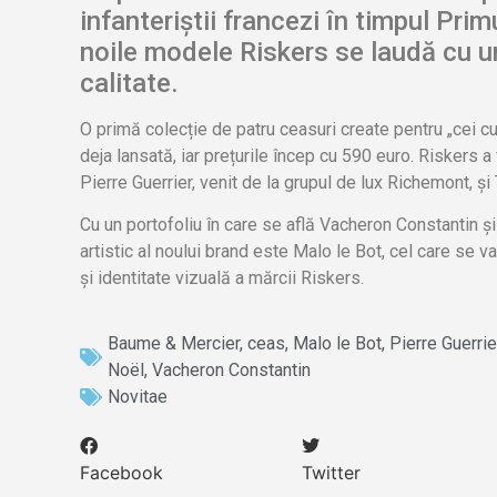
infanteriștii francezi în timpul Pri
noile modele Riskers se laudă cu un
calitate.
O primă colecție de patru ceasuri create pentru „cei cur
deja lansată, iar prețurile încep cu 590 euro. Riskers a
Pierre Guerrier, venit de la grupul de lux Richemont, ș
Cu un portofoliu în care se află Vacheron Constantin ș
artistic al noului brand este Malo le Bot, cel care se
și identitate vizuală a mărcii Riskers.
Baume & Mercier
,
ceas
,
Malo le Bot
,
Pierre Guerrie
Noël
,
Vacheron Constantin
Novitae
Facebook
Twitter