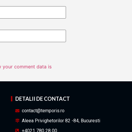
 your comment data is
DETALII DE CONTACT
contact@temporis.ro
Aleea Privighetorilor 82 -84, Bucuresti
+4021 780 28 00