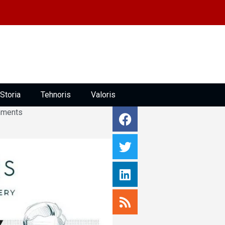
Storia
Tehnoris
Valoris
ments