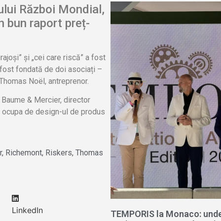
mului Război Mondial,
 bun raport preț-
ajoși” și „cei care riscă” a fost
 fost fondată de doi asociați –
i Thomas Noël, antreprenor.
i Baume & Mercier, director
 va ocupa de design-ul de produs
r
,
Richemont
,
Riskers
,
Thomas
LinkedIn
TEMPORIS la Monaco: und