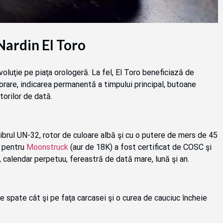
Nardin El Toro
oluţie pe piaţa orologeră. La fel, El Toro beneficiază de
 orare, indicarea permanentă a timpului principal, butoane
orilor de dată.
librul UN-32, rotor de culoare albă şi cu o putere de mers de 45
i pentru
Moonstruck
(aur de 18K) a fost certificat de COSC şi
, calendar perpetuu, fereastră de dată mare, lună şi an.
pe spate cât şi pe faţa carcasei şi o curea de cauciuc încheie