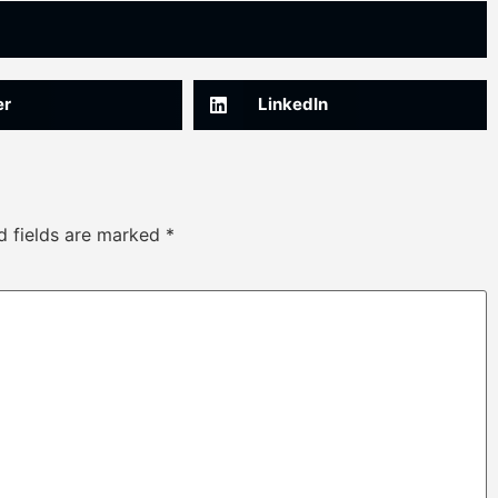
er
LinkedIn
d fields are marked
*