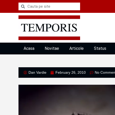
Acasa
Novitae
Articole
Status
Dan Vardie
February 26, 2010
No Commen