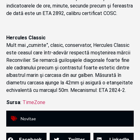
indicatoarele de ore, minute, secunde precum şi fereastra
de dată este un ETA 2892, calibru certificat COSC.
Hercules Classic
Mult mai „cuminte”, clasic, conservator, Hercules Classic
este ceasul care într-adevăr respectă moştenirea mărcii
Reconvilier. Se remarcă guiloşajele diagonale foarte fine
ale cadranului precum şi contrastul foarte estetic dintre
albastrul marin şi carcasa din aur galben. Măsurată în
diametru carcasa ajunge la 42mm şi asigură o etanşeitate
echivalentă cu marcajul 50m. Mecanismul: ETA 2824-2.
Sursa
:
TimeZone
Novitae
Facebook
Twitter
LinkedIn