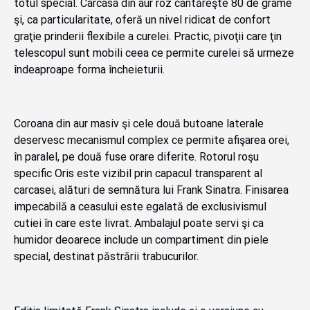
totul special. Carcasa din aur roz cântăreşte 80 de grame
şi, ca particularitate, oferă un nivel ridicat de confort
graţie prinderii flexibile a curelei. Practic, pivoţii care ţin
telescopul sunt mobili ceea ce permite curelei să urmeze
îndeaproape forma încheieturii.
Coroana din aur masiv şi cele două butoane laterale
deservesc mecanismul complex ce permite afişarea orei,
în paralel, pe două fuse orare diferite. Rotorul roşu
specific Oris este vizibil prin capacul transparent al
carcasei, alături de semnătura lui Frank Sinatra. Finisarea
impecabilă a ceasului este egalată de exclusivismul
cutiei în care este livrat. Ambalajul poate servi şi ca
humidor deoarece include un compartiment din piele
special, destinat păstrării trabucurilor.