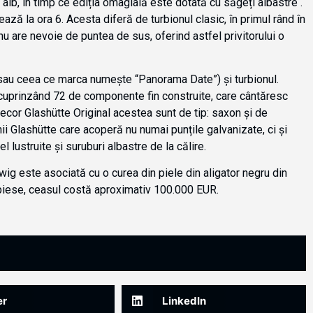
 alb, în ​​timp ce ediția omagială este dotată cu săgeți albastre .
ă la ora 6. Acesta diferă de turbionul clasic, în primul rând în
nu are nevoie de puntea de sus, oferind astfel privitorului o
(sau ceea ce marca numește “Panorama Date”) și turbionul.
, cuprinzând 72 de componente fin construite, care cântăresc
 decor Glashütte Original acestea sunt de tip: saxon și de
inii Glashütte care acoperă nu numai punțile galvanizate, ci și
el lustruite și suruburi albastre de la călire.
lwig este asociată cu o curea din piele din aligator negru din
e piese, ceasul costă aproximativ 100.000 EUR.
er
LinkedIn