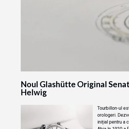
Noul Glashütte Original Senat
Helwig
Tourbillon-ul es
orologeri. Dezvo
inițial pentru a
Abia în 1920 a f