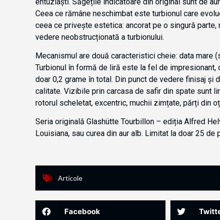
entuziaști. Săgețile indicatoare din original sunt de aur
Ceea ce rămâne neschimbat este turbionul care evolueaz
ceea ce privește estetica: ancorat pe o singură parte, 
vedere neobstrucționată a turbionului.
Mecanismul are două caracteristici cheie: data mare 
Turbionul în formă de liră este la fel de impresionant
doar 0,2 grame în total. Din punct de vedere finisaj și
calitate. Vizibile prin carcasa de safir din spate sunt l
rotorul scheletat, excentric, muchii zimțate, părți din oț
Seria originală Glashütte Tourbillon – ediția Alfred He
Louisiana, sau curea din aur alb. Limitat la doar 25 d
Articole
Facebook
Twitt