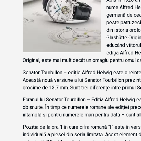
nume Alfred Hel
germană de ceas
peste patruzeci 
din istoria orol
Glashütte Origin
educând viitorul
ediția Alfred He
Original, este mai mult decât un omagiu pentru omul ca
Senator Tourbillon – ediție Alfred Helwig este o reinte
Această nouă versiune a lui Senator Tourbillon prezint
grosime de 13,7 mm. Sunt trei diferențe între primul Se
Ecranul lui Senator Tourbillon – Editia Alfred Helwig est
obișnuite. În timp ce numerele romane ale ediției prece
întâmplă și pentru numerele mari pentru dată – sunt alb
Poziția de la ora 1 în care cifra romană “I” este în ve
individuală a piesei din seria limitată. Acest element 