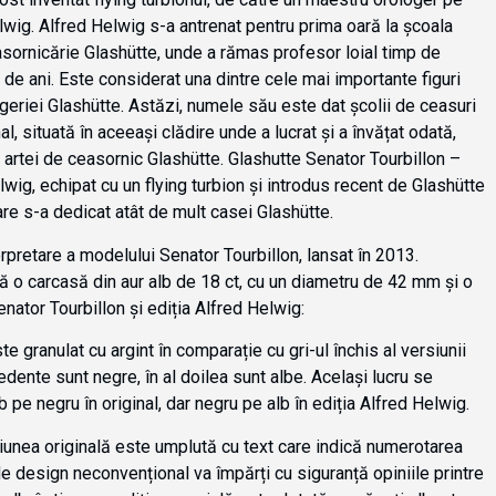
wig. Alfred Helwig s-a antrenat pentru prima oară la școala
ornicărie Glashütte, unde a rămas profesor loial timp de
de ani. Este considerat una dintre cele mai importante figuri
ogeriei Glashütte. Astăzi, numele său este dat școlii de ceasuri
al, situată în aceeași clădire unde a lucrat și a învățat odată,
 artei de ceasornic Glashütte. Glashutte Senator Tourbillon –
lwig, echipat cu un flying turbion și introdus recent de Glashütte
re s-a dedicat atât de mult casei Glashütte.
rpretare a modelului Senator Tourbillon, lansat în 2013.
ă o carcasă din aur alb de 18 ct, cu un diametru de 42 mm și o
nator Tourbillon și ediția Alfred Helwig:
e granulat cu argint în comparație cu gri-ul închis al versiunii
dente sunt negre, în al doilea sunt albe. Același lucru se
 pe negru în original, dar negru pe alb în ediția Alfred Helwig.
rsiunea originală este umplută cu text care indică numerotarea
de design neconvențional va împărți cu siguranță opiniile printre