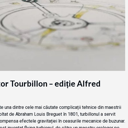
or Tourbillon – ediție Alfred
te una dintre cele mai căutate complicații tehnice din maestrii
ltat de Abraham Louis Breguet în 1801, turbillonul a servit
 compensa efectele gravitației în ceasurile mecanice de buzunar.
ost inventat flying turbionul, de către un maestru orologer pe