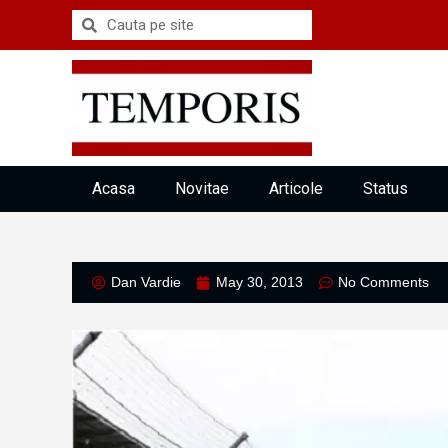
Acasa
Novitae
Articole
Status
Dan Vardie
May 30, 2013
No Comments