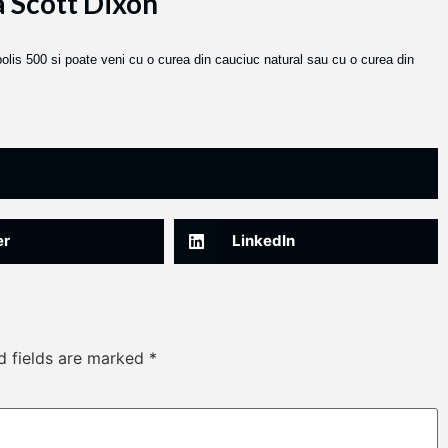
a Scott Dixon
olis 500 si poate veni cu o curea din cauciuc natural sau cu o curea din
er
LinkedIn
d fields are marked
*