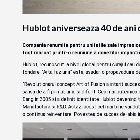
Hublot aniverseaza 40 de ani 
Compania renumita pentru unitatile sale impresion
fost marcat printr-o reuniune a dovezilor impactulu
Hublot, recunoscut la nivel global pentru curajul sau d
fondare. “Arta fuziunii” este, asadar, o propavaduire d
“Revolutionarul concept Art of Fusion a intarit succesu
sansa de a fi primul, unic si diferit. Cea mai puternica
Bang in 2005 si a definit identitate Hublot devenind 
Manufactura si R&D. Astazi acest cel mai bine vandut c
o continua reinventare. Povestea de succes de-abia i