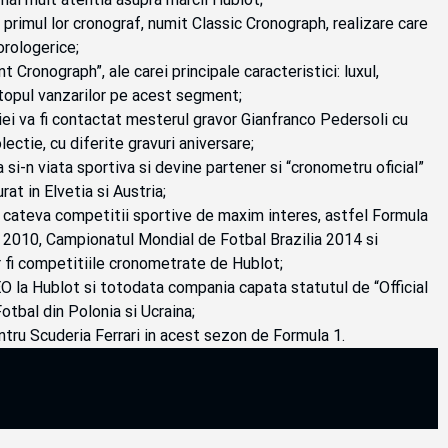
 primul lor cronograf, numit Classic Cronograph, realizare care
orologerice;
Cronograph”, ale carei principale caracteristici: luxul,
n topul vanzarilor pe acest segment;
ei va fi contactat mesterul gravor Gianfranco Pedersoli cu
lectie, cu diferite gravuri aniversare;
i-n viata sportiva si devine partener si “cronometru oficial”
t in Elvetia si Austria;
 cateva competitii sportive de maxim interes, astfel Formula
 2010, Campionatul Mondial de Fotbal Brazilia 2014 si
fi competitiile cronometrate de Hublot;
 la Hublot si totodata compania capata statutul de “Official
bal din Polonia si Ucraina;
ntru Scuderia Ferrari in acest sezon de Formula 1.