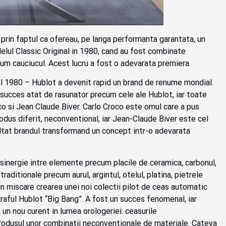
e prin faptul ca ofereau, pe langa performanta garantata, un
elul Classic Original in 1980, cand au fost combinate
um cauciucul. Acest lucru a fost o adevarata premiera.
nul 1980 – Hublot a devenit rapid un brand de renume mondial.
 succes atat de rasunator precum cele ale Hublot, iar toate
co si Jean Claude Biver. Carlo Croco este omul care a pus
rodus diferit, neconventional, iar Jean-Claude Biver este cel
voltat brandul transformand un concept intr-o adevarata
sinergie intre elemente precum placile de ceramica, carbonul,
traditionale precum aurul, argintul, otelul, platina, pietrele
 in miscare crearea unei noi colectii pilot de ceas automatic
graful Hublot “Big Bang”. A fost un succes fenomenal, iar
a un nou curent in lumea orologeriei: ceasurile
produsul unor combinatii neconventionale de materiale. Cateva