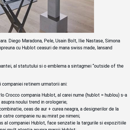
apara. Diego Maradona, Pele, Usain Bolt, Ilie Nastase, Simona
impreuna cu Hublot ceasuri de mana swiss made, lansand
mantei, al statutului si o emblema a sintagmei “outside of the
 companiei retinem urmatorii ani:
rlo Crocco compania Hublot, al carei nume (hublot = hublou) s-a
asupra noului trend in orologerie;
ombinatie, ceas de aur + curea neagra, a designerilor de la
de catre companie nu au mirat pe nimeni;
s al companiei Hublot, face senzatie la targurile si expozitiile
mai mult atentia asupra marcii Hublot;