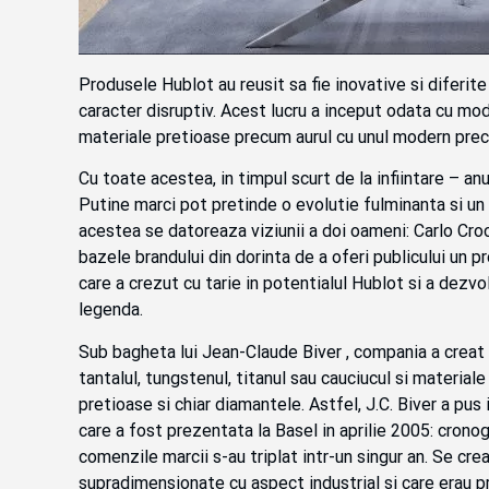
Produsele Hublot au reusit sa fie inovative si diferit
caracter disruptiv. Acest lucru a inceput odata cu mod
materiale pretioase precum aurul cu unul modern prec
Cu toate acestea, in timpul scurt de la infiintare – a
Putine marci pot pretinde o evolutie fulminanta si un
acestea se datoreaza viziunii a doi oameni: Carlo Cro
bazele brandului din dorinta de a oferi publicului un p
care a crezut cu tarie in potentialul Hublot si a dez
legenda.
Sub bagheta lui Jean-Claude Biver , compania a creat 
tantalul, tungstenul, titanul sau cauciucul si materiale 
pretioase si chiar diamantele. Astfel, J.C. Biver a pus
care a fost prezentata la Basel in aprilie 2005: crono
comenzile marcii s-au triplat intr-un singur an. Se cre
supradimensionate cu aspect industrial si care erau 