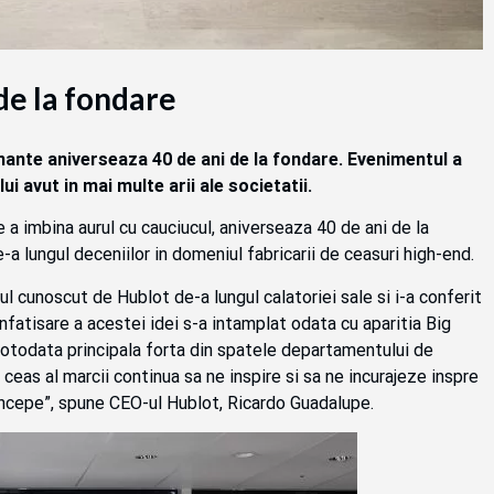
de la fondare
ante aniverseaza 40 de ani de la fondare. Evenimentul a
i avut in mai multe arii ale societatii.
e a imbina aurul cu cauciucul, aniverseaza 40 de ani de la
e-a lungul deceniilor in domeniul fabricarii de ceasuri high-end.
l cunoscut de Hublot de-a lungul calatoriei sale si i-a conferit
 infatisare a acestei idei s-a intamplat odata cu aparitia Big
totodata principala forta din spatele departamentului de
eas al marcii continua sa ne inspire si sa ne incurajeze inspre
ncepe”, spune CEO-ul Hublot, Ricardo Guadalupe.