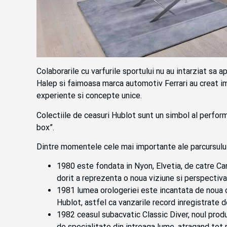
Colaborarile cu varfurile sportului nu au intarziat sa 
Halep si faimoasa marca automotiv Ferrari au creat 
experiente si concepte unice.
Colectiile de ceasuri Hublot sunt un simbol al perfor
box”.
Dintre momentele cele mai importante ale parcursului
1980 este fondata in Nyon, Elvetia, de catre Ca
dorit a reprezenta o noua viziune si perspectiva 
1981 lumea orologeriei este incantata de noua c
Hublot, astfel ca vanzarile record inregistrate 
1982 ceasul subacvatic Classic Diver, noul produ
de specialitate din intreaga lume, atragand tot 