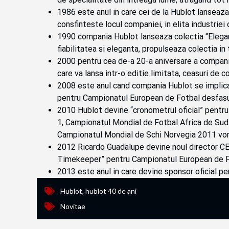
1986 este anul in care cei de la Hublot lanseaza
consfinteste locul companiei, in elita industriei 
1990 compania Hublot lanseaza colectia “Elegant 
fiabilitatea si eleganta, propulseaza colectia i
2000 pentru cea de-a 20-a aniversare a compani
care va lansa intr-o editie limitata, ceasuri de co
2008 este anul cand compania Hublot se implica s
pentru Campionatul European de Fotbal desfasura
2010 Hublot devine “cronometrul oficial” pentru
1, Campionatul Mondial de Fotbal Africa de Sud
Campionatul Mondial de Schi Norvegia 2011 vor 
2012 Ricardo Guadalupe devine noul director CEO
Timekeeper” pentru Campionatul European de Fot
2013 este anul in care devine sponsor oficial pe
Hublot
,
hublot 40 de ani
Novitae