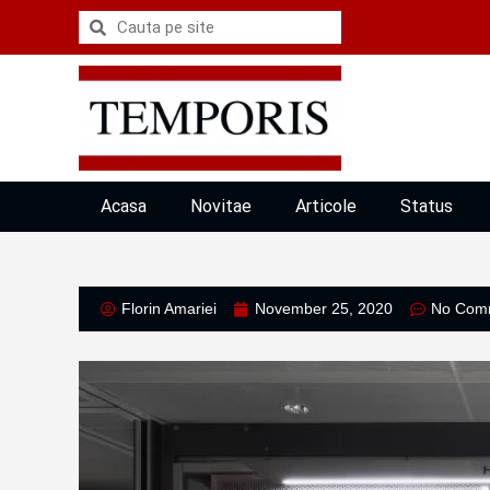
Acasa
Novitae
Articole
Status
Florin Amariei
November 25, 2020
No Com