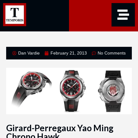
Dan Vardie
February 21, 2013
No Comments
Girard-Perregaux Yao Ming
Chrono Hawk