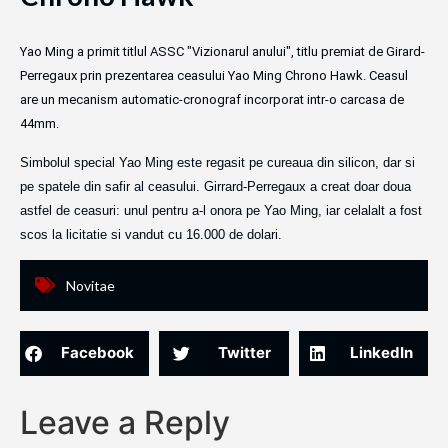
Yao Ming a primit titlul ASSC "Vizionarul anului", titlu premiat de Girard-
Perregaux prin prezentarea ceasului Yao Ming Chrono Hawk. Ceasul
are un mecanism automatic-cronograf incorporat intr-o carcasa de
44mm.
Simbolul special Yao Ming este regasit pe cureaua din silicon, dar si
pe spatele din safir al ceasului. Girrard-Perregaux a creat doar doua
astfel de ceasuri: unul pentru a-l onora pe Yao Ming, iar celalalt a fost
scos la licitatie si vandut cu 16.000 de dolari.
Novitae
Facebook
Twitter
LinkedIn
Leave a Reply