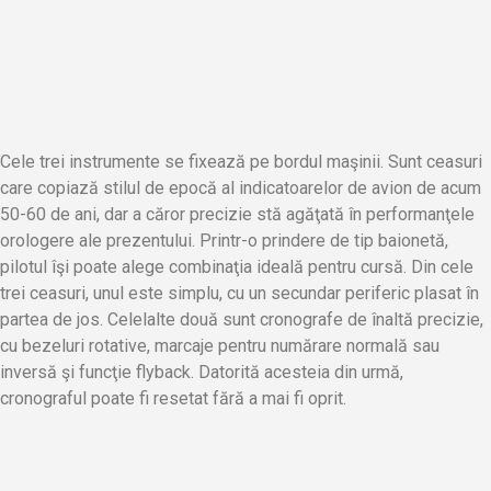
Cele trei instrumente se fixează pe bordul maşinii. Sunt ceasuri
care copiază stilul de epocă al indicatoarelor de avion de acum
50-60 de ani, dar a căror precizie stă agăţată în performanţele
orologere ale prezentului. Printr-o prindere de tip baionetă,
pilotul îşi poate alege combinaţia ideală pentru cursă. Din cele
trei ceasuri, unul este simplu, cu un secundar periferic plasat în
partea de jos. Celelalte două sunt cronografe de înaltă precizie,
cu bezeluri rotative, marcaje pentru numărare normală sau
inversă şi funcţie flyback. Datorită acesteia din urmă,
cronograful poate fi resetat fără a mai fi oprit.