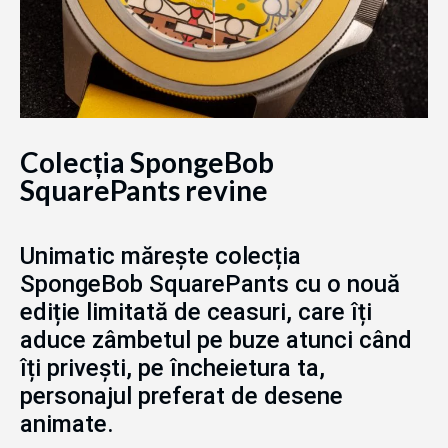
Colecția SpongeBob
SquarePants revine
Unimatic mărește colecția
SpongeBob SquarePants cu o nouă
ediție limitată de ceasuri, care îți
aduce zâmbetul pe buze atunci când
îți privești, pe încheietura ta,
personajul preferat de desene
animate.