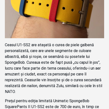
Ceasul U1-SS2 are atașată o curea de piele galbenă
personalizată, care are unele segmente de culoare
albastră, albă și roșie, ce seamănă cu șosetele lui
SpongeBob. Cureaua este de fapt pusă „cu capul în jos”,
lucru care face parte din tema ceasului, oferindu-i un aer
amuzant și ciudat, exact ca personajul pe care îl
reprezintă. Ceasurile vin însoțite și de o curea secundară
realizată din nailon, denumită Zulu, similară cu cele în stil
NATO.
Prețul pentru ediția limitată Unimatic SpongeBob
SquarePants II U1-SS2 este de 700 de euro, în timp ce