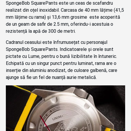
SpongeBob SquarePants este un ceas de scafandru
realizat din oțel inoxidabil. Carcasa de 40 mm lățime (41,5
mm lățime cu rama) și 13,6 mm grosime este acoperită
de un geam de safir de 2.5 mm, oferindu-i acestuia o
rezistență la apă de 300 de metri.
Cadranul ceasului este înfrumusețat cu personajul
SpongeBob SquarePants. Indicatoarele și orele sunt
pictate cu Lume, pentru o bună lizibilitate în întuneric.
Echipată cu un singur punct pentru luminat, rama are o
inserție din aluminiu anodizat, de culoare galbenă, care
ajunge să fie un fel de nuanță aurie metalică.