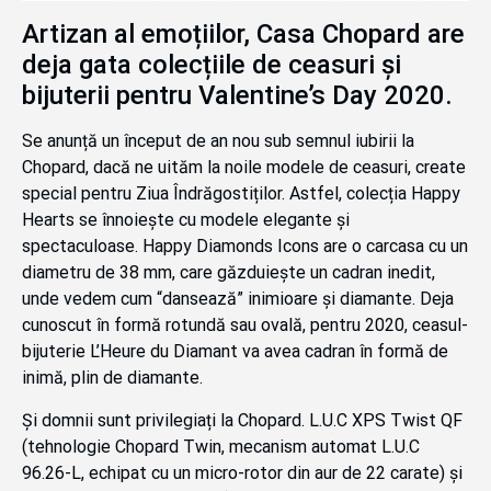
Artizan al emoțiilor, Casa Chopard are
deja gata colecțiile de ceasuri și
bijuterii pentru Valentine’s Day 2020.
Se anunță un început de an nou sub semnul iubirii la
Chopard, dacă ne uităm la noile modele de ceasuri, create
special pentru Ziua Îndrăgostiților. Astfel, colecția Happy
Hearts se înnoiește cu modele elegante și
spectaculoase. Happy Diamonds Icons are o carcasa cu un
diametru de 38 mm, care găzduiește un cadran inedit,
unde vedem cum “dansează” inimioare și diamante. Deja
cunoscut în formă rotundă sau ovală, pentru 2020, ceasul-
bijuterie L’Heure du Diamant va avea cadran în formă de
inimă, plin de diamante.
Și domnii sunt privilegiați la Chopard. L.U.C XPS Twist QF
(tehnologie Chopard Twin, mecanism automat L.U.C
96.26-L, echipat cu un micro-rotor din aur de 22 carate) și