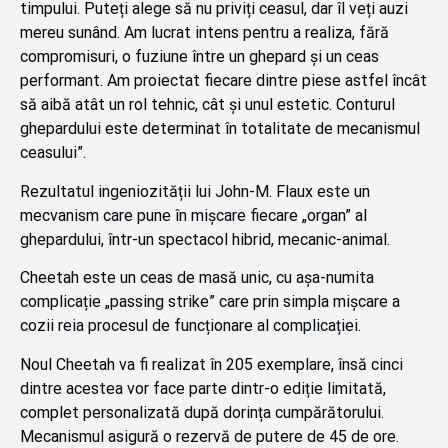
timpului. Puteți alege să nu priviți ceasul, dar îl veți auzi
mereu sunând. Am lucrat intens pentru a realiza, fără
compromisuri, o fuziune între un ghepard și un ceas
performant. Am proiectat fiecare dintre piese astfel încât
să aibă atât un rol tehnic, cât și unul estetic. Conturul
ghepardului este determinat în totalitate de mecanismul
ceasului”.
Rezultatul ingeniozității lui John-M. Flaux este un
mecvanism care pune în mișcare fiecare „organ” al
ghepardului, într-un spectacol hibrid, mecanic-animal.
Cheetah este un ceas de masă unic, cu așa-numita
complicație „passing strike” care prin simpla mișcare a
cozii reia procesul de funcționare al complicației.
Noul Cheetah va fi realizat în 205 exemplare, însă cinci
dintre acestea vor face parte dintr-o ediție limitată,
complet personalizată după dorința cumpărătorului.
Mecanismul asigură o rezervă de putere de 45 de ore.