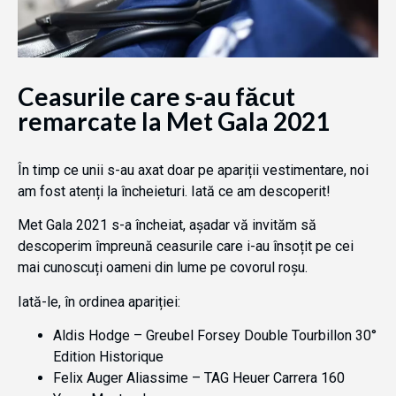
Ceasurile care s-au făcut
remarcate la Met Gala 2021
În timp ce unii s-au axat doar pe apariții vestimentare, noi
am fost atenți la încheieturi. Iată ce am descoperit!
Met Gala 2021 s-a încheiat, așadar vă invităm să
descoperim împreună ceasurile care i-au însoțit pe cei
mai cunoscuți oameni din lume pe covorul roșu.
Iată-le, în ordinea apariției:
Aldis Hodge – Greubel Forsey Double Tourbillon 30°
Edition Historique
Felix Auger Aliassime – TAG Heuer Carrera 160