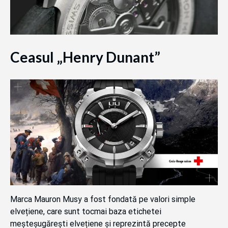
Ceasul „Henry Dunant”
Marca Mauron Musy a fost fondată pe valori simple
elvețiene, care sunt tocmai baza etichetei
meșteșugărești elvețiene și reprezintă precepte