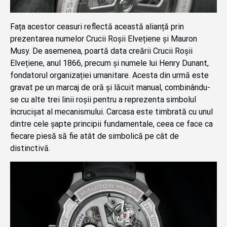
Fața acestor ceasuri reflectă această alianță prin
prezentarea numelor Crucii Roșii Elvețiene și Mauron
Musy. De asemenea, poartă data creării Crucii Roșii
Elvețiene, anul 1866, precum și numele lui Henry Dunant,
fondatorul organizației umanitare. Acesta din urmă este
gravat pe un marcaj de oră și lăcuit manual, combinându-
se cu alte trei linii roșii pentru a reprezenta simbolul
încrucișat al mecanismului. Carcasa este timbrată cu unul
dintre cele șapte principii fundamentale, ceea ce face ca
fiecare piesă să fie atât de simbolică pe cât de
distinctivă.