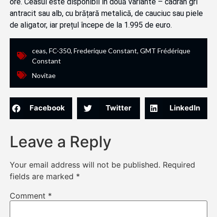
ore. Ceasul este disponibil în două variante – cadran gri
antracit sau alb, cu brățară metalică, de cauciuc sau piele
de aligator, iar prețul începe de la 1.995 de euro.
ceas
,
FC-350
,
Frederique Constant
,
GMT Frédérique
Constant
Novitae
Facebook
Twitter
LinkedIn
Leave a Reply
Your email address will not be published.
Required
fields are marked
*
Comment
*