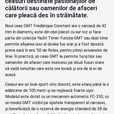
ceasuri destinate pasionaților de
călătorii sau oamenilor de afaceri
care pleacă des în străinătate.
Noul ceas GMT Frédérique Constant are o carcasă de 42
mm în diametru, este din oțel placat cu aur roz și face
parte din colecția Yacht Timer. Funcția GMT sau dual time
permite afișarea unui al doilea fus orar și a fost lansată
prima oară în anii ’50 de Rolex, pentru piloții avioanelor de
linie. În practică, un ceas GMT le permite turiștilor sau
oamenilor de afaceri care muncesc pe două fusuri orare
să vadă simultan care este ora locală și ora de la ei de
acasă.
Ceasul are un look sport-chic discret, este etanș până la o
adâncime de 100 metri și se reglează foarte ușor.
Modelul este dotat cu un mecanism automatic FC-350, cu
un modul GMT vizibil pe spatele transparent al carcasei,
și beneficiază de o rezervă de energie standard de 38 de