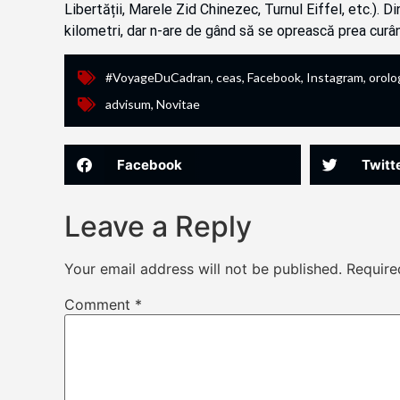
Libertății, Marele Zid Chinezec, Turnul Eiffel, etc.). 
kilometri, dar n-are de gând să se oprească prea curâ
#VoyageDuCadran
,
ceas
,
Facebook
,
Instagram
,
orolo
advisum
,
Novitae
Facebook
Twitt
Leave a Reply
Your email address will not be published.
Require
Comment
*