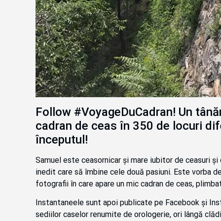
Follow #VoyageDuCadran! Un tânăr 
cadran de ceas în 350 de locuri dife
începutul!
Samuel este ceasornicar și mare iubitor de ceasuri și 
inedit care să îmbine cele două pasiuni. Este vorba d
fotografii în care apare un mic cadran de ceas, plimbat
Instantaneele sunt apoi publicate pe Facebook și Inst
sediilor caselor renumite de orologerie, ori lângă clădi