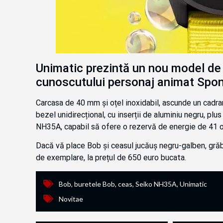
Unimatic prezintă un nou model de 
cunoscutului personaj animat Spo
Carcasa de 40 mm și oțel inoxidabil, ascunde un cadran
bezel unidirecțional, cu inserții de aluminiu negru, pl
NH35A, capabil să ofere o rezervă de energie de 41 o
Dacă vă place Bob și ceasul jucăuș negru-galben, grăbi
de exemplare, la prețul de 650 euro bucata.
Bob
,
buretele Bob
,
ceas
,
Seiko NH35A
,
Unimatic
Novitae