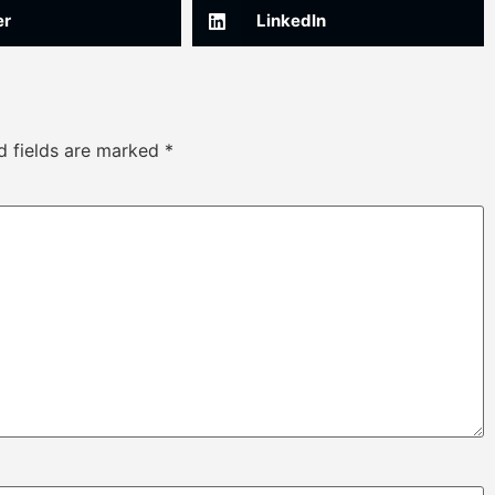
er
LinkedIn
d fields are marked
*