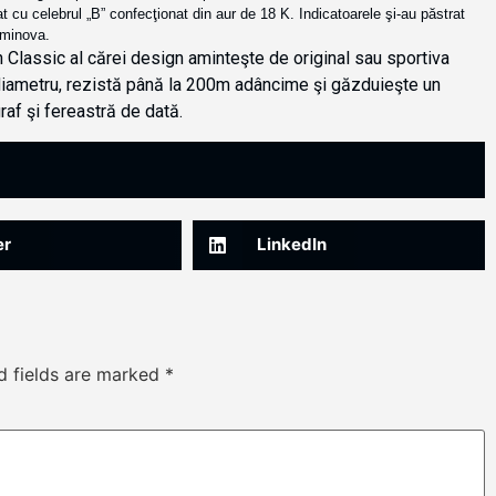
cu celebrul „B” confecţionat din aur de 18 K. Indicatoarele şi-au păstrat
uminova.
 Classic al cărei design aminteşte de original sau sportiva
iametru, rezistă până la 200m adâncime şi găzduieşte un
raf şi fereastră de dată.
er
LinkedIn
d fields are marked
*