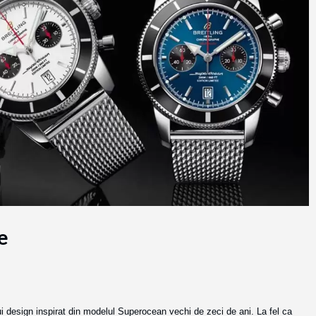
e
nui design inspirat din modelul Superocean vechi de zeci de ani. La fel ca