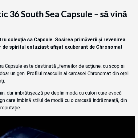
c 36 South Sea Capsule – să vină
ru colecția sa Capsule. Sosirea primăverii și revenirea
 de spiritul entuziast afișat exuberant de Chronomat
 Capsule este destinată „femeilor de acțiune, cu scop și
a doar un gen. Profilul masculin al carcasei Chronomat din oțel
ți.
n, dar îmbrățișează pe deplin moda cu culori care evocă
sign care îmbină stilul de modă cu o carcasă îndrăzneață, din
reputație.