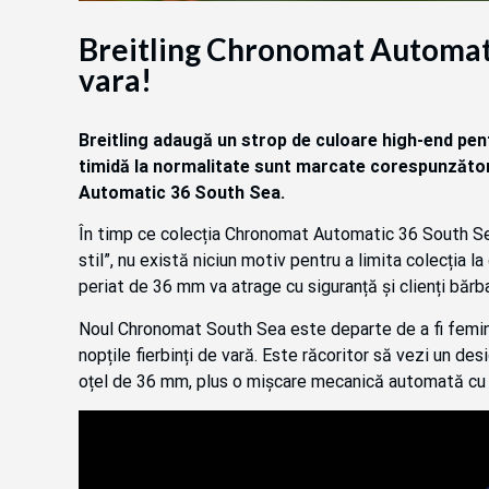
Breitling Chronomat Automati
vara!
Breitling adaugă un strop de culoare high-end pent
timidă la normalitate sunt marcate corespunzător
Automatic 36 South Sea.
În timp ce colecția Chronomat Automatic 36 South Sea
stil”, nu există niciun motiv pentru a limita colecția l
periat de 36 mm va atrage cu siguranță și clienți bărba
Noul Chronomat South Sea este departe de a fi femini
nopțile fierbinți de vară. Este răcoritor să vezi un de
oțel de 36 mm, plus o mișcare mecanică automată cu 