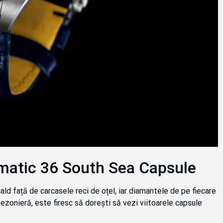
matic 36 South Sea Capsule
ald față de carcasele reci de oțel, iar diamantele de pe fiecare
ezonieră, este firesc să dorești să vezi viitoarele capsule