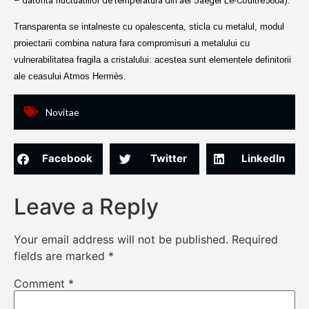
– datorita fluctuatiilor de temperatura din aer Jaeger Le-Coultre560a).
Transparenta se intalneste cu opalescenta, sticla cu metalul, modul
proiectarii combina natura fara compromisuri a metalului cu
vulnerabilitatea fragila a cristalului: acestea sunt elementele definitorii
ale ceasului Atmos Hermès.
Novitae
Facebook
Twitter
LinkedIn
Leave a Reply
Your email address will not be published.
Required
fields are marked
*
Comment
*