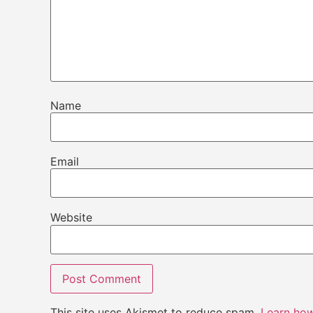
Name
Email
Website
This site uses Akismet to reduce spam.
Learn ho