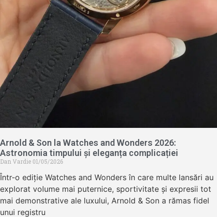
Arnold & Son la Watches and Wonders 2026:
Astronomia timpului și eleganța complicației
Dan Vardie
01/05/2026
Într-o ediție Watches and Wonders în care multe lansări au
explorat volume mai puternice, sportivitate și expresii tot
mai demonstrative ale luxului, Arnold & Son a rămas fidel
unui registru