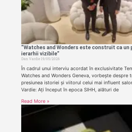
“Watches and Wonders este construit ca un pa
ierarhii vizibile”
Dan Vardie
19/05/2026
În cadrul unui interviu acordat în exclusivitate 
Watches and Wonders Geneva, vorbește despre tr
presiunea istoriei și viitorul celui mai influent sa
Vardie: Ați început în epoca SIHH, alături de
Read More »