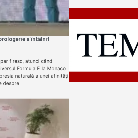
ologerie a întâlnit
apar firesc, atunci când
niversul Formula E la Monaco
resia naturală a unei afinități
e despre