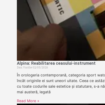
Alpina: Reabilitarea ceasului-instrument
Dan Vardie
02/05/2026
În orologeria contemporană, categoria sport wat
încât originile ei sunt uneori uitate. Ceea ce astă
cu toate codurile sale estetice și statutare, s-a n
mai austeră, legată
Read More »