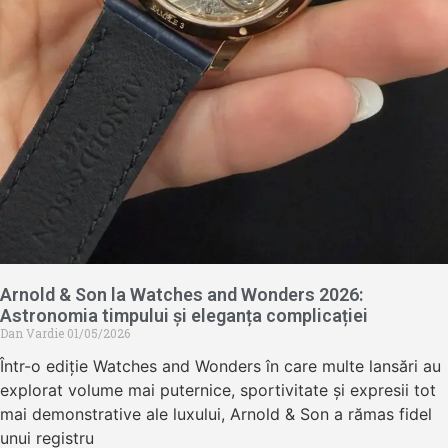
Arnold & Son la Watches and Wonders 2026:
Astronomia timpului și eleganța complicației
Dan Vardie
01/05/2026
Într-o ediție Watches and Wonders în care multe lansări au
explorat volume mai puternice, sportivitate și expresii tot
mai demonstrative ale luxului, Arnold & Son a rămas fidel
unui registru