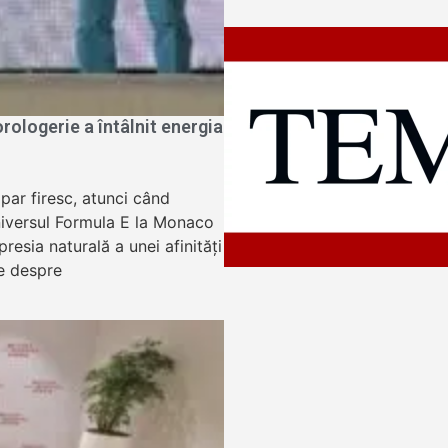
ologerie a întâlnit energia
apar firesc, atunci când
niversul Formula E la Monaco
resia naturală a unei afinități
e despre