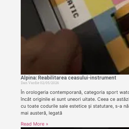
Alpina: Reabilitarea ceasului-instrument
Dan Vardie
02/05/2026
În orologeria contemporană, categoria sport wat
încât originile ei sunt uneori uitate. Ceea ce astă
cu toate codurile sale estetice și statutare, s-a n
mai austeră, legată
Read More »