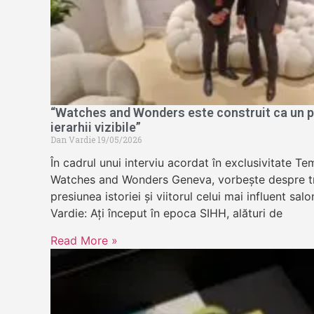
“Watches and Wonders este construit ca un pa
ierarhii vizibile”
Dan Vardie
19/05/2026
În cadrul unui interviu acordat în exclusivitate 
Watches and Wonders Geneva, vorbește despre tr
presiunea istoriei și viitorul celui mai influent sa
Vardie: Ați început în epoca SIHH, alături de
Read More »