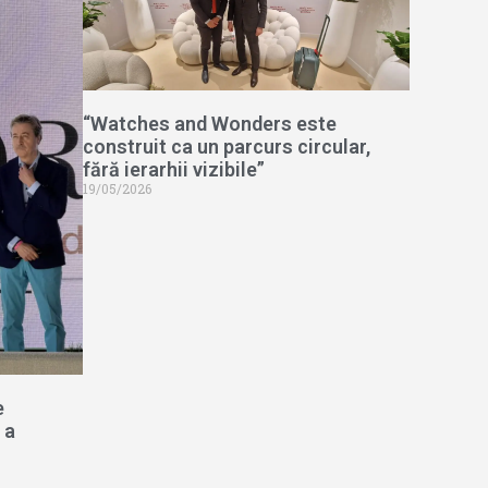
“Watches and Wonders este
construit ca un parcurs circular,
fără ierarhii vizibile”
19/05/2026
e
 a