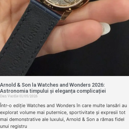
Arnold & Son la Watches and Wonders 2026:
Astronomia timpului și eleganța complicației
Dan Vardie
01/05/2026
Într-o ediție Watches and Wonders în care multe lansări au
explorat volume mai puternice, sportivitate și expresii tot
mai demonstrative ale luxului, Arnold & Son a rămas fidel
unui registru