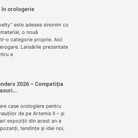
 în orologerie
velty” este adesea sinonim cu
 material, o nouă
tr-o categorie proprie. Aici
terogare. Lansările prezentate
ntru a
nders 2026 – Competiția
easuri…
mare case orologiere pentru
nauților de pe Artemis II – și
ari expoziții din acest an a
pozanți, tendințe și idei noi,