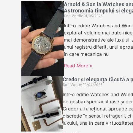
Arnold & Son la Watches an
Astronomia timpului și eleg
Dan Vardie
01/05/2026
Într-o ediție Watches and Wond
explorat volume mai puternice, 
mai demonstrative ale luxului,
unui registru diferit, unul apr
în care mecanica nu
Read More »
Credor și eleganța tăcută a p
Dan Vardie
30/04/2026
Într-o ediție Watches and Wond
de gesturi spectaculoase și dem
Credor a funcționat aproape ca
discreție în sensul retragerii, ci
luxului, una în care virtuozitate