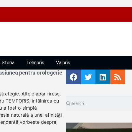
Storia
Tehnoris
Valoris
siunea pentru orologerie
trategic. Altele apar firesc,
tru TEMPORIS, întâlnirea cu
u a fost o simplă
sia naturală a unei afinități
ependentă vorbește despre