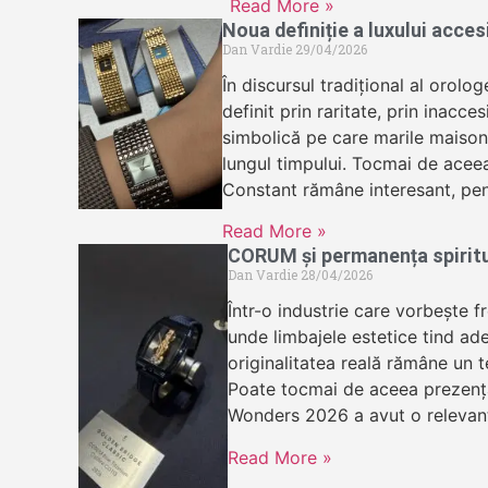
Read More »
Noua definiție a luxului acce
Dan Vardie
29/04/2026
În discursul tradițional al orolog
definit prin raritate, prin inacces
simbolică pe care marile maisons
lungul timpului. Tocmai de acee
Constant rămâne interesant, pen
Read More »
CORUM și permanența spirit
Dan Vardie
28/04/2026
Într-o industrie care vorbește f
unde limbajele estetice tind ad
originalitatea reală rămâne un te
Poate tocmai de aceea prezen
Wonders 2026 a avut o relevan
Read More »