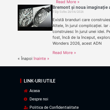
Read More »
Bremont și noua imaginație a
Filip Sirbu
26/04/2026
Există branduri care construiesc
Altele, în jurul complicației. Ia
construiesc în jurul unei idei.
fost, încă de la început, explo
Wonders 2026, acest ADN
Read More »
« Înapoi
înainte »
LINK-URI UTILE
Acasa
Despre noi
Politica de Confidentialitate