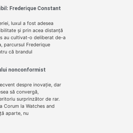
sibil: Frederique Constant
eriei, luxul a fost adesea
ibilitate și prin acea distanță
 au cultivat-o deliberat de-a
a, parcursul Frederique
tru că brandul
ului nonconformist
recvent despre inovație, dar
esea să convergă,
ritoriu surprinzător de rar.
ța Corum la Watches and
ță aparte, nu