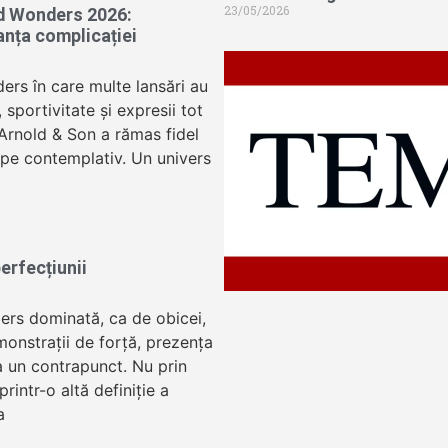
23/05/2026
d Wonders 2026:
anța complicației
ers în care multe lansări au
sportivitate și expresii tot
 Arnold & Son a rămas fidel
oape contemplativ. Un univers
erfecțiunii
ers dominată, ca de obicei,
onstrații de forță, prezența
 un contrapunct. Nu prin
 printr-o altă definiție a
a