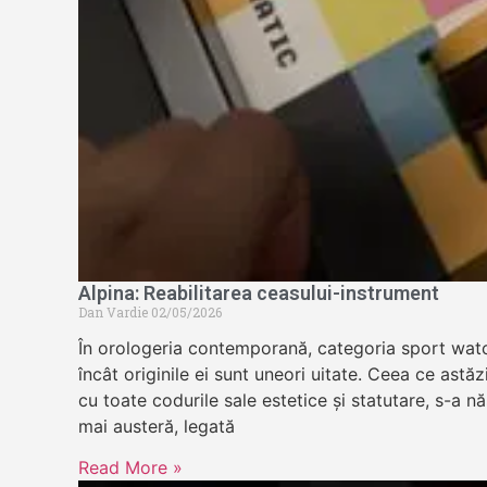
Alpina: Reabilitarea ceasului-instrument
Dan Vardie
02/05/2026
În orologeria contemporană, categoria sport wat
încât originile ei sunt uneori uitate. Ceea ce astă
cu toate codurile sale estetice și statutare, s-a n
mai austeră, legată
Read More »