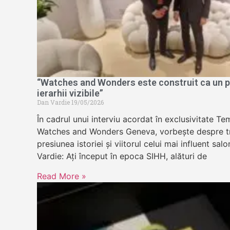
“Watches and Wonders este construit ca un pa
ierarhii vizibile”
Dan Vardie
19/05/2026
În cadrul unui interviu acordat în exclusivitate 
Watches and Wonders Geneva, vorbește despre tr
presiunea istoriei și viitorul celui mai influent sa
Vardie: Ați început în epoca SIHH, alături de
Read More »