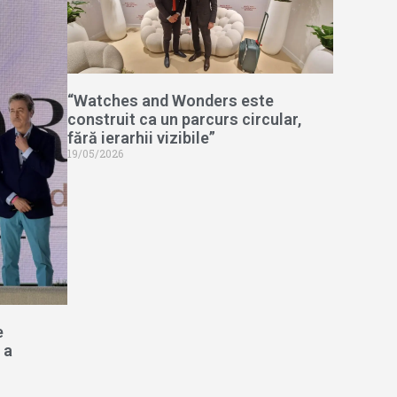
“Watches and Wonders este
construit ca un parcurs circular,
fără ierarhii vizibile”
19/05/2026
e
 a