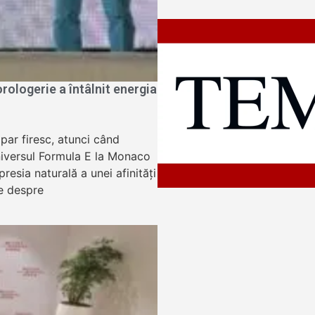
ologerie a întâlnit energia
apar firesc, atunci când
niversul Formula E la Monaco
resia naturală a unei afinități
e despre