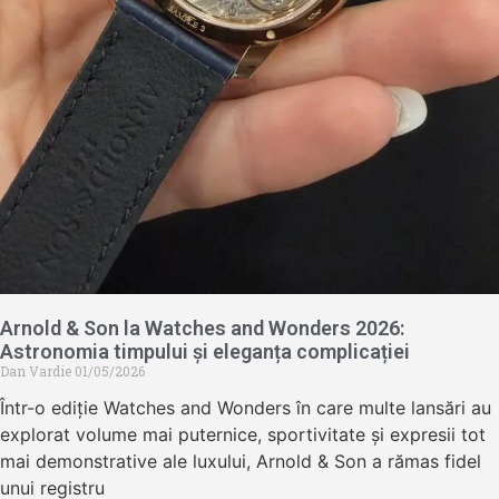
Arnold & Son la Watches and Wonders 2026:
Astronomia timpului și eleganța complicației
Dan Vardie
01/05/2026
Într-o ediție Watches and Wonders în care multe lansări au
explorat volume mai puternice, sportivitate și expresii tot
mai demonstrative ale luxului, Arnold & Son a rămas fidel
unui registru